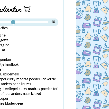
ediënten
10
4
rties
che
rgette
ergine
rika
gember
tje knoflook
ren
L kokosmelk
epel curry madras poeder (of kerrie
s anders naar keuze)
 1 eetlepel curry madras poeder (of
 of iets anders naar keuze)
 peper
kjes bladerdeeg