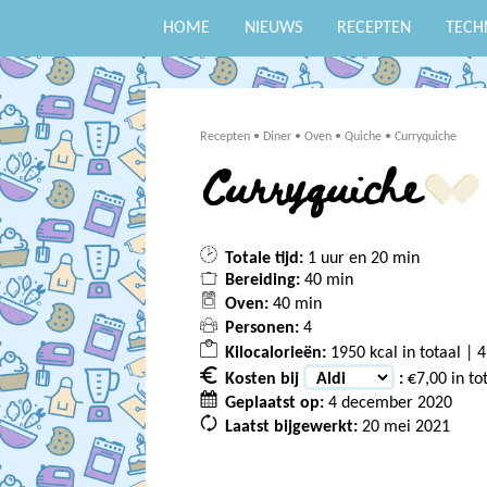
HOME
NIEUWS
RECEPTEN
TECH
Recepten
•
Diner
•
Oven
•
Quiche
•
Curryquiche
Curryquiche
Totale tijd:
1 uur en 20 min
Bereiding:
40 min
Oven:
40 min
Personen:
4
Kilocalorieën:
1950 kcal in totaal | 4
Kosten bij
:
€7,00 in to
Geplaatst op:
4 december 2020
Laatst bijgewerkt:
20 mei 2021