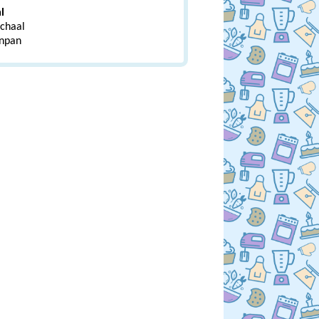
l
chaal
npan