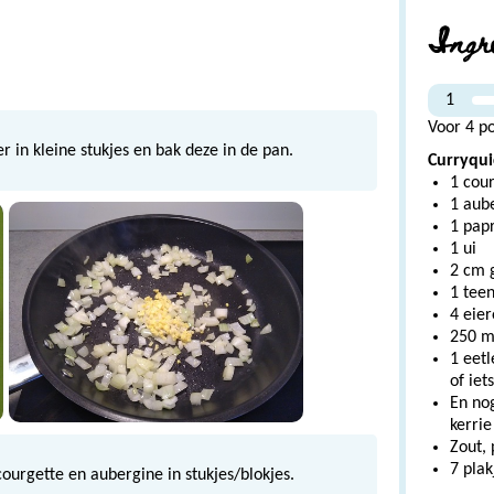
Ingr
1
Voor 4 po
r in kleine stukjes en bak deze in de pan.
Curryqui
1 cou
1 aub
1 pap
1 ui
2 cm 
1 teen
4 eie
250 m
1 eetl
of iet
En nog
kerrie
Zout,
7 pla
courgette en aubergine in stukjes/blokjes.