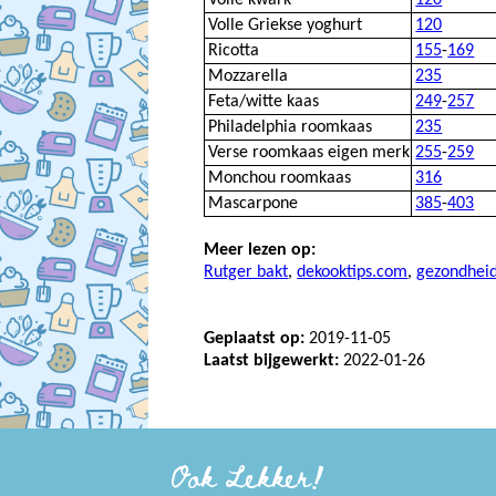
Volle kwark
120
Volle Griekse yoghurt
120
Ricotta
155
-
169
Mozzarella
235
Feta/witte kaas
249
-
257
Philadelphia roomkaas
235
Verse roomkaas eigen merk
255
-
259
Monchou roomkaas
316
Mascarpone
385
-
403
Meer lezen op:
Rutger bakt
,
dekooktips.com
,
gezondheid
Geplaatst op:
2019-11-05
Laatst bijgewerkt:
2022-01-26
Ook Lekker!