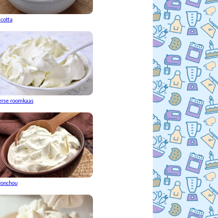
icotta
erse roomkaas
onchou