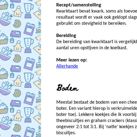
Recept/samenstelling
Kwarktaart bevat kwark, soms als toevoe
resultaat wordt er vaak ook geklopt sla
gebruikt om stevigheid te bereiken.
Bereiding
De bereiding van kwarktaart is vergeli
aantal uren opstijven in de koelkast.
Meer lezen op:
Allerhande
Bodem
Meestal bestaat de bodem van een chees
boter. Een variant hierop is verkruimel
boter toe). Lekkere koekjes die ik voorbi
theebiscuitjes en graham crackers (klas
ongeveer 2:1 tot 3:1. Bij 'natte' koekjes
biscuitjes.