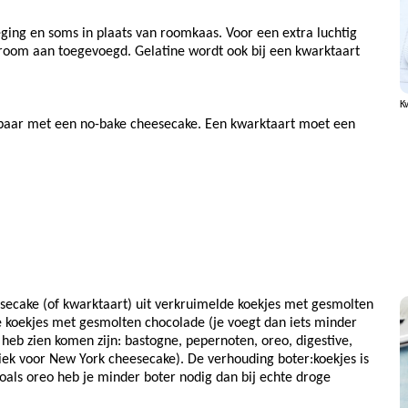
ging en soms in plaats van roomkaas. Voor een extra luchtig
groom aan toegevoegd. Gelatine wordt ook bij een kwarktaart
K
jkbaar met een no-bake cheesecake. Een kwarktaart moet een
ecake (of kwarktaart) uit verkruimelde koekjes met gesmolten
de koekjes met gesmolten chocolade (je voegt dan iets minder
j heb zien komen zijn: bastogne, pepernoten, oreo, digestive,
siek voor New York cheesecake). De verhouding boter:koekjes is
 zoals oreo heb je minder boter nodig dan bij echte droge