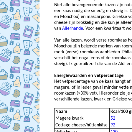
Niet alle bovengenoemde kazen zijn natu
een kaas nodig die smeuïg en stevig is. 
en Monchou) en mascarpone. Griekse yog
cheese zijn brokkelig en die kun je allee
van
Allerhande
. Voor een kwarktaart wo
Van alle kazen, wordt verse roomkaas he
Monchou zijn bekende merken van roomk
merk (verse) roomkaas aanbieden. Philad
verschilt het nogal eens of de roomkaas
stevig). Ik gebruik zelf die van de Aldi e
Energiewaarden en vetpercentage
Het vetpercentage van de kaas hangt af
magere, of in ieder geval minder vette 
roomkazen (>30% vet). Hieronder zie je
verschillende kazen, kwark en Griekse y
Naam
Kcal/100 
Magere kwark
52
Cottage cheese/hüttenkäse
92