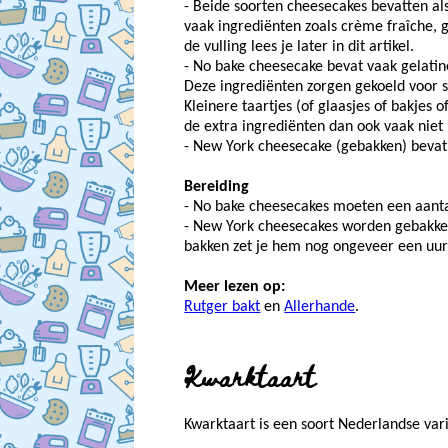
- Beide soorten cheesecakes bevatten al
vaak ingrediënten zoals crème fraîche, 
de vulling lees je later in dit artikel.
- No bake cheesecake bevat vaak gelatine
Deze ingrediënten zorgen gekoeld voor s
Kleinere taartjes (of glaasjes of bakjes 
de extra ingrediënten dan ook vaak niet 
- New York cheesecake (gebakken) bevat 
Bereiding
- No bake cheesecakes moeten een aantal
- New York cheesecakes worden gebakken
bakken zet je hem nog ongeveer een uur 
Meer lezen op:
Rutger bakt
en
Allerhande
.
Kwarktaart
Kwarktaart is een soort Nederlandse var