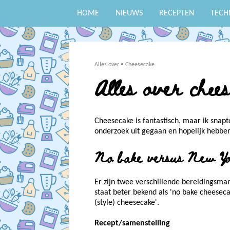
HOME
NIEUWS
RECEPTEN
TECH
Alles over
•
Cheesecake
Alles over chee
Cheesecake is fantastisch, maar ik snapt
onderzoek uit gegaan en hopelijk hebben 
No bake versus New Yor
Er zijn twee verschillende bereidingsma
staat beter bekend als 'no bake cheeseca
(style) cheesecake'.
Recept/samenstelling