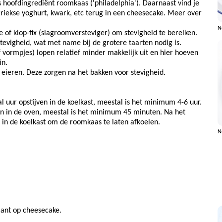
s hoofdingrediënt roomkaas ('philadelphia'). Daarnaast vind je
griekse yoghurt, kwark, etc terug in een cheesecake. Meer over
N
 of klop-fix (slagroomversteviger) om stevigheid te bereiken.
tevigheid, wat met name bij de grotere taarten nodig is.
of vormpjes) lopen relatief minder makkelijk uit en hier hoeven
in.
eieren. Deze zorgen na het bakken voor stevigheid.
 uur opstijven in de koelkast, meestal is het minimum 4-6 uur.
 in de oven, meestal is het minimum 45 minuten. Na het
in de koelkast om de roomkaas te laten afkoelen.
N
iant op cheesecake.