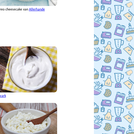
reo cheesecake van
Allerhande
wark