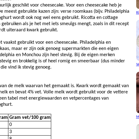
urlijk geschikt voor cheesecake. Voor een cheesecake heb je
De meest gebruikte kazen zijn: verse roomkaas (bijv. Philadelphia
R
hurt wordt ook nog wel eens gebruikt. Ricotta en cottage
n gebruiken als je het met iets smeuïgs mengt, zoals in dit recept
rdt uiteraard kwark gebruikt.
t vaakst gebruikt voor een cheesecake. Philadelphia en
aas, maar er zijn ook genoeg supermarkten die een eigen
elphia en Monchou zijn heel stevig. Bij de eigen merken
 stevig en brokkelig is of heel romig en smeerbaar (dus minder
V
n die vind ik stevig genoeg.
 van de melk waarvan het gemaakt is. Kwark wordt gemaakt van
melk en bevat 4% vet. Volle melk wordt gebruikt voor de vettere
 een tabel met energiewaarden en vetpercentages van
oghurt.
M
gram
Gram vet/100 gram
0
3