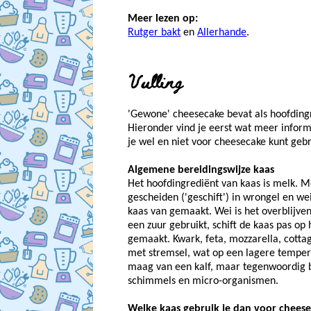
Meer lezen op:
Rutger bakt
en
Allerhande
.
Vulling
'Gewone' cheesecake bevat als hoofding
Hieronder vind je eerst wat meer inform
je wel en niet voor cheesecake kunt gebr
Algemene bereidingswijze kaas
Het hoofdingrediënt van kaas is melk. 
gescheiden ('geschift') in wrongel en w
kaas van gemaakt. Wei is het overblijven
een zuur gebruikt, schift de kaas pas o
gemaakt. Kwark, feta, mozzarella, cott
met stremsel, wat op een lagere temper
maag van een kalf, maar tegenwoordig b
schimmels en micro-organismen.
Welke kaas gebruik je dan voor chees