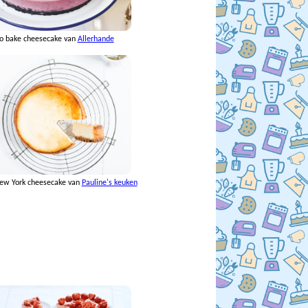
o bake cheesecake van
Allerhande
ew York cheesecake van
Pauline's keuken