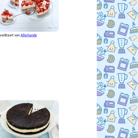
warktaart van
Allerhande