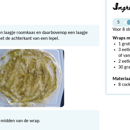
Ingr
5
Voor 8 st
n laagje roomkaas en daarbovenop een laagje
Wraps me
met de achterkant van een lepel.
1 grot
3 eetl
of va
2 eetl
30 gr
Materiaa
8 cock
t midden van de wrap.