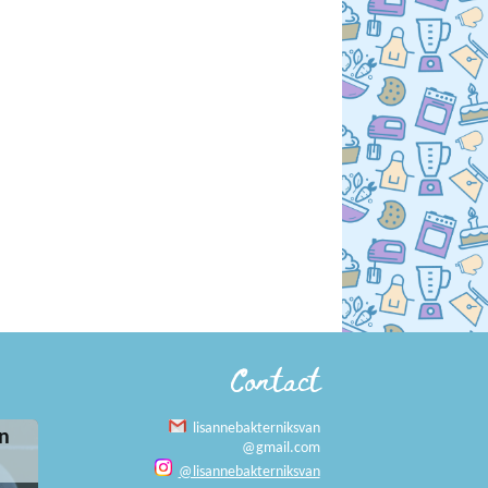
Contact
lisannebakterniksvan
n
@gmail.com
@lisannebakterniksvan