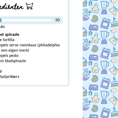
ediënten
50
8
uks
t spinazie
e tortilla
epels verse roomkaas (philadelphia
n een eigen merk)
epels pesto
am bladspinazie
l
tailprikkers