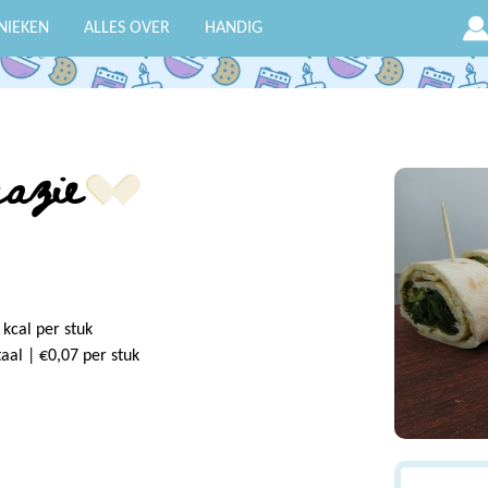
NIEKEN
ALLES OVER
HANDIG
nazie
 kcal per stuk
taal | €0,07 per stuk