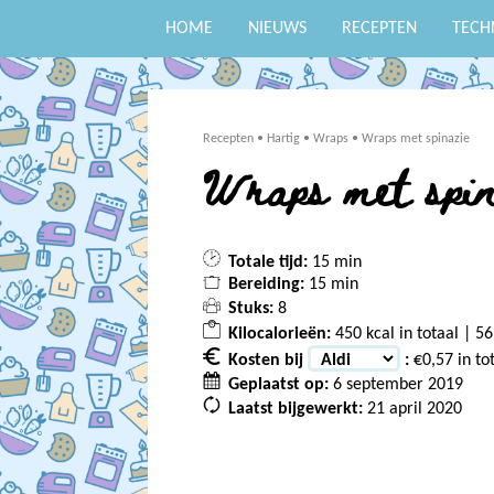
HOME
NIEUWS
RECEPTEN
TECH
Recepten
•
Hartig
•
Wraps
•
Wraps met spinazie
Wraps met spi
Totale tijd:
15 min
Bereiding:
15 min
Stuks:
8
Kilocalorieën:
450 kcal in totaal | 56
Kosten bij
:
€0,57 in to
Geplaatst op:
6 september 2019
Laatst bijgewerkt:
21 april 2020