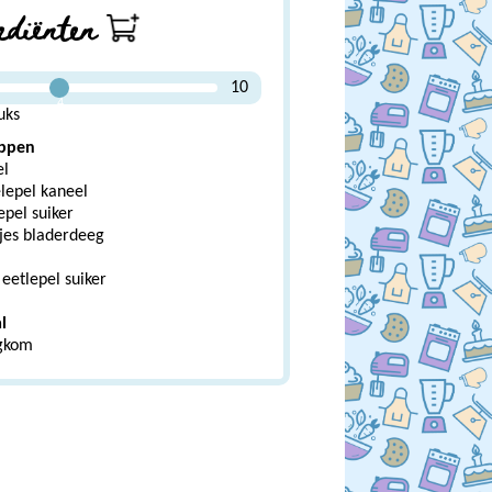
ediënten
10
4
uks
appen
el
lepel kaneel
epel suiker
kjes bladerdeeg
eetlepel suiker
l
gkom