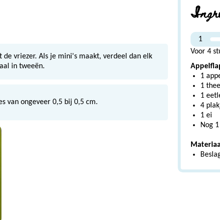
Ingr
1
Voor 4 st
 de vriezer. Als je mini's maakt, verdeel dan elk
Appelfl
aal in tweeën.
1 app
1 thee
1 eetl
jes van ongeveer 0,5 bij 0,5 cm.
4 pla
1 ei
Nog 1 
Materiaa
Besla