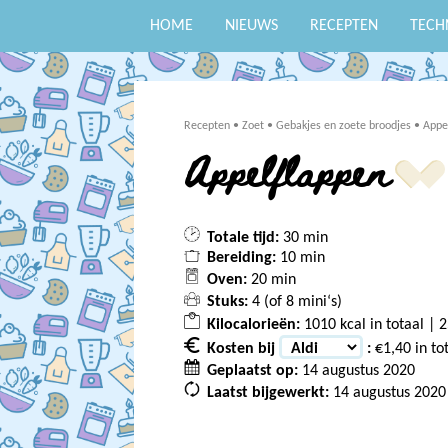
HOME
NIEUWS
RECEPTEN
TECH
Recepten
•
Zoet
•
Gebakjes en zoete broodjes
•
Appe
Appelflappen
Totale tijd:
30 min
Bereiding:
10 min
Oven:
20 min
Stuks:
4 (of
8
mini‘s)
Kilocalorieën:
1010 kcal in totaal | 2
Kosten bij
:
€1,40 in to
Geplaatst op:
14 augustus 2020
Laatst bijgewerkt:
14 augustus 2020