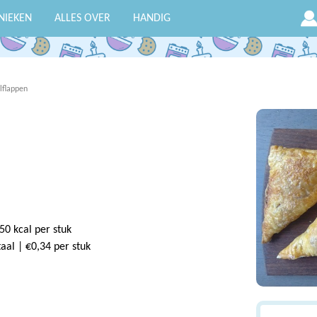
NIEKEN
ALLES OVER
HANDIG
lflappen
50 kcal per stuk
taal | €0,34 per stuk