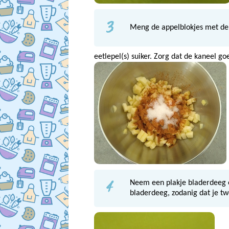
3
Meng de appelblokjes met de
eetlepel(s) suiker. Zorg dat de kaneel go
4
Neem een plakje bladerdeeg e
bladerdeeg, zodanig dat je twe