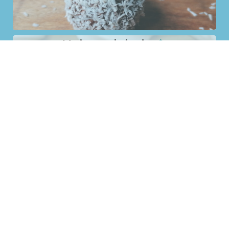
Meringue schuimpjes
Macarons
Contact