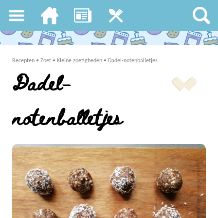
Recepten
•
Zoet
•
Kleine zoetigheden
•
Dadel-notenballetjes
Dadel-
notenballetjes