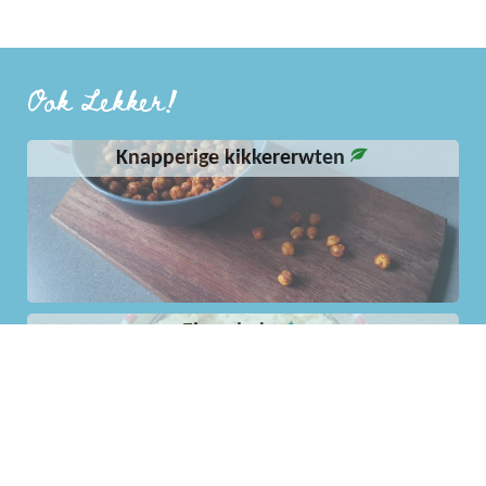
Ook Lekker!
Knapperige kikkererwten
Eiersalade