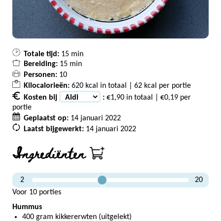
Totale tijd:
15 min
Bereiding:
15 min
Personen:
10
Kilocalorieën:
620 kcal in totaal | 62 kcal per portie
Kosten bij
:
€1,90 in totaal | €0,19 per
portie
Geplaatst op:
14 januari 2022
Laatst bijgewerkt:
14 januari 2022
Ingrediënten
2
20
10
Voor 10 porties
Hummus
400 gram kikkererwten (uitgelekt)