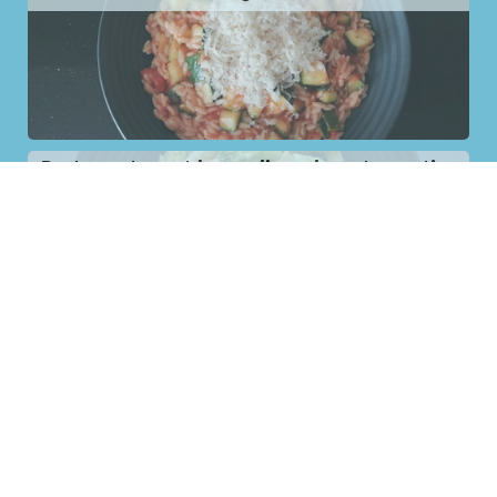
Pasta pesto met broccoli en cherrytomaatjes
Ravioli met tomatensaus