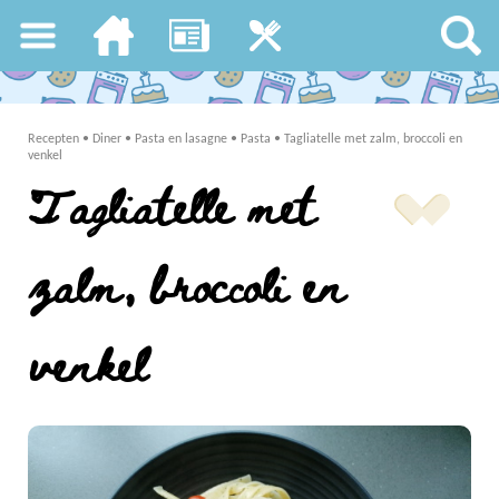
Recepten
•
Diner
•
Pasta en lasagne
•
Pasta
•
Tagliatelle met zalm, broccoli en
venkel
Tagliatelle met
zalm, broccoli en
venkel