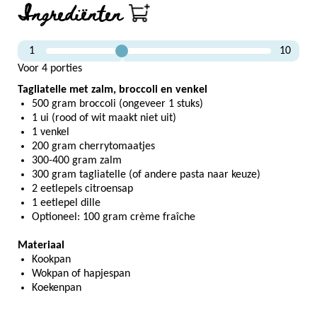
Ingrediënten
1
10
4
Voor 4 porties
Tagliatelle met zalm, broccoli en venkel
500 gram broccoli (ongeveer 1 stuks)
1 ui (rood of wit maakt niet uit)
1 venkel
200 gram cherrytomaatjes
300-400 gram zalm
300 gram tagliatelle (of andere pasta naar keuze)
2 eetlepels citroensap
1 eetlepel dille
Optioneel: 100 gram crème fraîche
Materiaal
Kookpan
Wokpan of hapjespan
Koekenpan