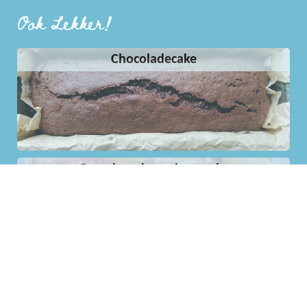
Ook Lekker!
Chocoladecake
Omgekeerde pruimencake
Spekkoek