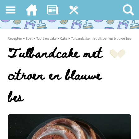
Recepten
•
Zoet
•
Taart en cake
•
Cake
•
Tulbandcake met citroen en blauwe bes
Tulbandcake met
citroen en blauwe
bes