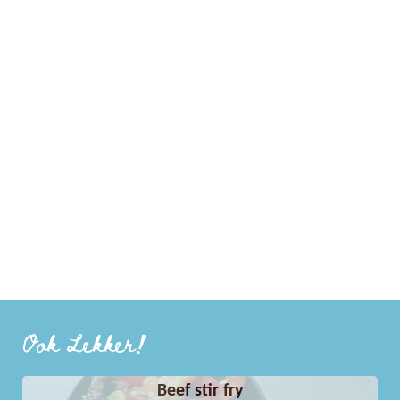
Ook Lekker!
Beef stir fry