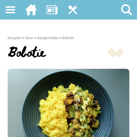
Recepten
•
Diner
•
Rijstgerechten
•
Bobotie
Bobotie