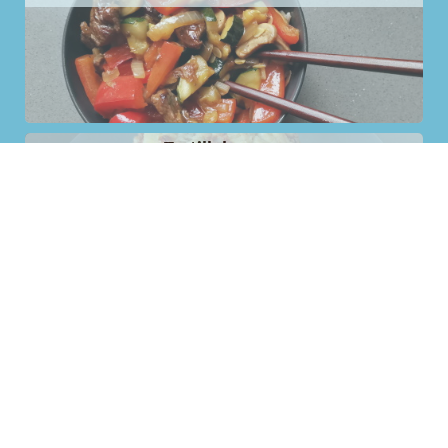
Tortillalasagne
Preischotel