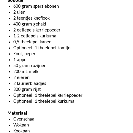
Bobotie
600 gram sperziebonen
2 uien
2 teentjes knoflook
400 gram gehakt
2 eetlepels kerriepoeder
1-2 eetlepels kurkuma
0,5 theelepel kaneel
Optioneel: 1 theelepel komijn
Zout, peper
1 appel
50 gram rozijnen
200 mL melk
2 eieren
2 laurierblaadjes
300 gram rijst
Optioneel: 1 theelepel kerriepoeder
Optioneel: 1 theelepel kurkuma
Materiaal
Ovenschaal
Wokpan
Kookpan