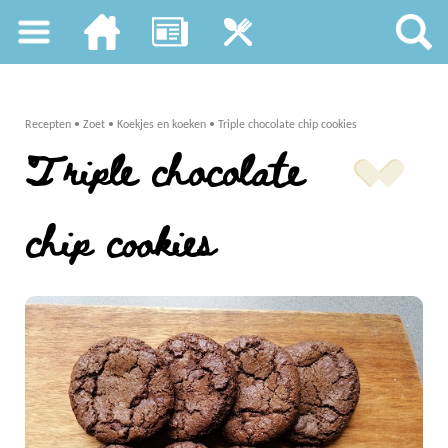
Recepten
•
Zoet
•
Koekjes en koeken
•
Triple chocolate chip cookies
Triple chocolate
chip cookies