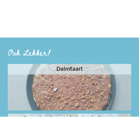
Ook Lekker!
Daimtaart
Zweedse chocolade-kokosbollen