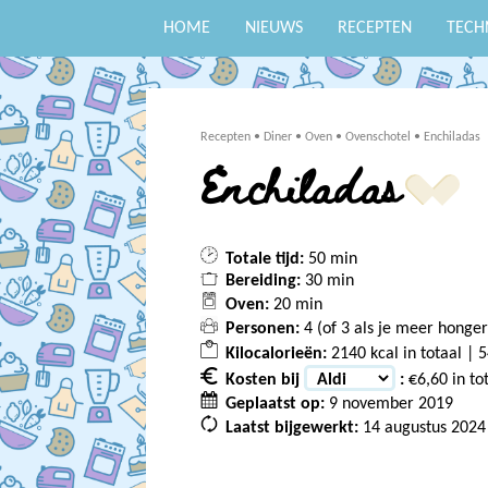
HOME
NIEUWS
RECEPTEN
TECH
Recepten
•
Diner
•
Oven
•
Ovenschotel
•
Enchiladas
Enchiladas
Totale tijd:
50 min
Bereiding:
30 min
Oven:
20 min
Personen:
4 (of
3
als je meer honger
Kilocalorieën:
2140 kcal in totaal | 5
Kosten bij
:
€6,60 in to
Geplaatst op:
9 november 2019
Laatst bijgewerkt:
14 augustus 2024