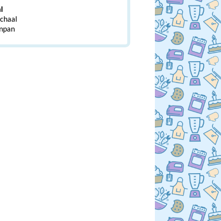
l
chaal
npan