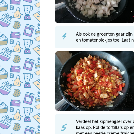
4
Als ook de groenten gaar zijn
en tomatenblokjes toe. Laat 
5
Verdeel het kipmengsel over de
kaas op. Rol de tortilla's op 
met een beetje crème fraîche