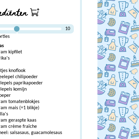
ediënten
10
4
rties
as
am kipfilet
ika's
tjes knoflook
eelepel chilipoeder
elepels paprikapoeder
lepels komijn
 peper
ram tomatenblokjes
am mais (=1 blikje)
lla's
ram geraspte kaas
ram crème fraîche
neel: salsasaus, guacamolesaus