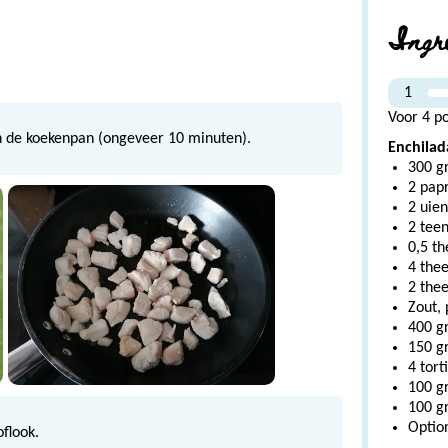
Ingr
1
Voor 4 po
 in de koekenpan (ongeveer 10 minuten).
Enchilad
300 gr
2 papr
2 uien
2 teen
0,5 th
4 the
2 thee
Zout,
400 g
150 gr
4 torti
100 g
100 g
Optio
oflook.