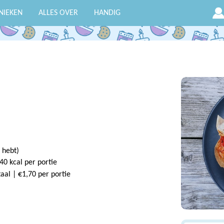
NIEKEN
ALLES OVER
HANDIG
 hebt)
40 kcal per portie
taal | €1,70 per portie