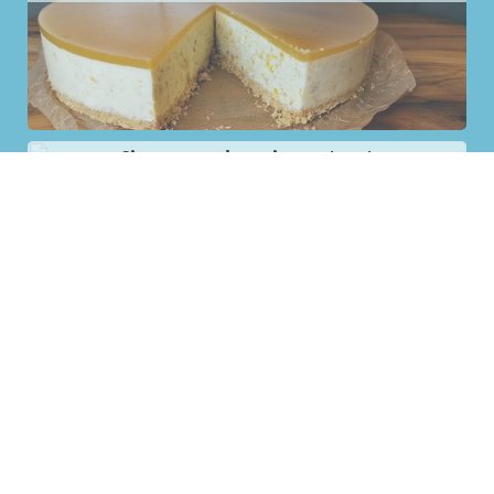
Sinaasappel meringue taart
Banoffee pie