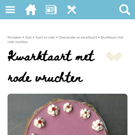
Recepten
•
Zoet
•
Taart en cake
•
Cheesecake en kwarktaart
•
Kwarktaart met
rode vruchten
Kwarktaart met
rode vruchten