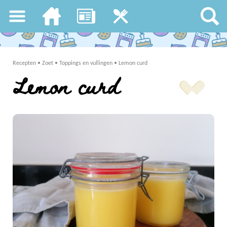
Recepten
•
Zoet
•
Toppings en vullingen
•
Lemon curd
Lemon curd