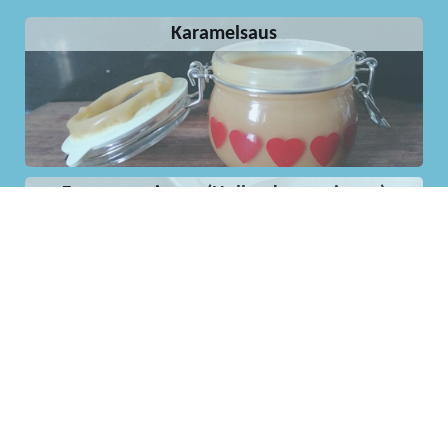
Karamelsaus
Franse meringue (Hollandse meringue)
Amandelspijs