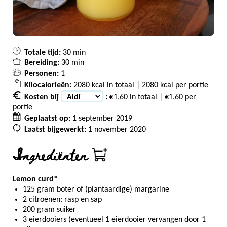
Totale tijd:
30 min
Bereiding:
30 min
Personen:
1
Kilocalorieën:
2080 kcal in totaal | 2080 kcal per portie
Kosten bij
:
€1,60 in totaal | €1,60 per
portie
Geplaatst op:
1 september 2019
Laatst bijgewerkt:
1 november 2020
Ingrediënten
Lemon curd*
125 gram boter of (plantaardige) margarine
2 citroenen: rasp en sap
200 gram suiker
3 eierdooiers (eventueel 1 eierdooier vervangen door 1