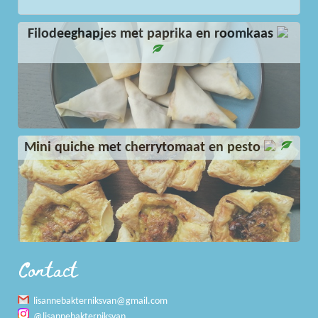
Filodeeghapjes met paprika en roomkaas
Resultaat
Mini quiche met cherrytomaat en pesto
Contact
lisannebakterniksvan
@gmail.com
@lisannebakterniksvan