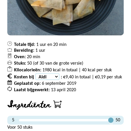
Totale tijd:
1 uur en 20 min
Bereiding:
1 uur
Oven:
20 min
Stuks:
50 (of
30
van de grote versie)
Kilocalorieën:
1980 kcal in totaal | 40 kcal per stuk
Kosten bij
:
€9,40 in totaal | €0,19 per stuk
Geplaatst op:
6 september 2019
Laatst bijgewerkt:
13 april 2020
Ingrediënten
5
50
50
Voor 50 stuks