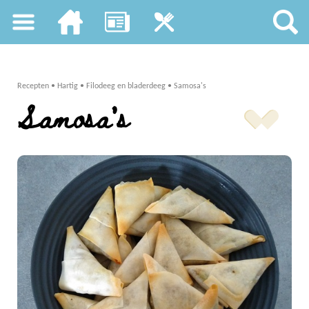
Recepten
•
Hartig
•
Filodeeg en bladerdeeg
•
Samosa's
Samosa's