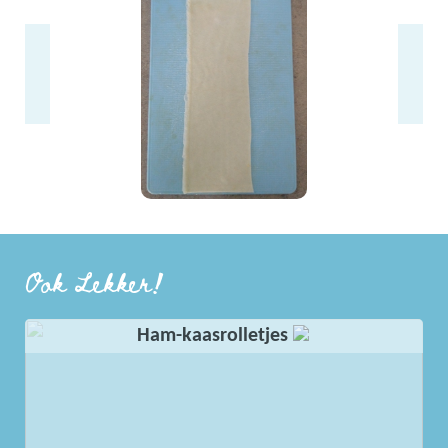
Bak de samosa's gedurende 20 minuten op
200°C op een met bakpapier beklede bakplaat.
6
Ook Lekker!
Draai ze halverwege om. Voor een meer
gebruinde versie kun je een bakplaat wat
invetten met olie in plaats van met bakpapier
bekleden.
Ham-kaasrolletjes