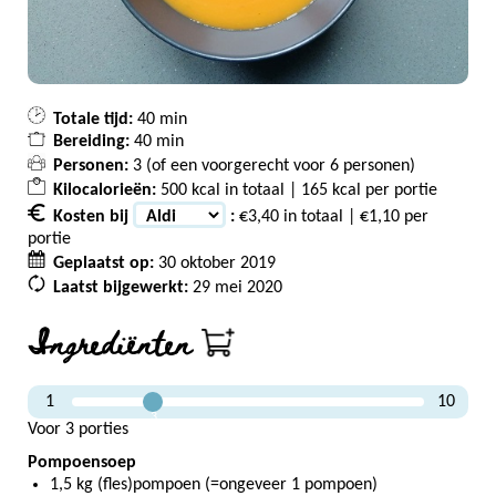
Totale tijd:
40 min
Bereiding:
40 min
Personen:
3 (of een voorgerecht voor
6
personen)
Kilocalorieën:
500 kcal in totaal | 165 kcal per portie
Kosten bij
:
€3,40 in totaal | €1,10 per
portie
Geplaatst op:
30 oktober 2019
Laatst bijgewerkt:
29 mei 2020
Ingrediënten
1
10
3
Voor 3 porties
Pompoensoep
1,5 kg (fles)pompoen (=ongeveer 1 pompoen)