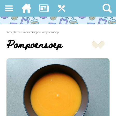
Recepten
•
Diner
•
Soep
•
Pompoensoep
Pompoensoep