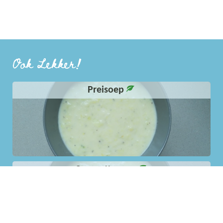
Ook Lekker!
Preisoep
Courgettesoep