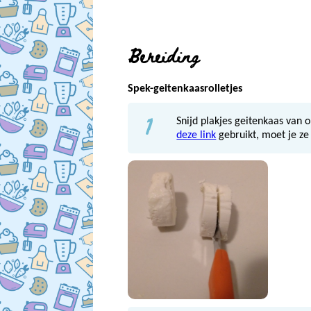
Bereiding
Spek-geitenkaasrolletjes
1
Snijd plakjes geitenkaas van 
deze link
gebruikt, moet je ze