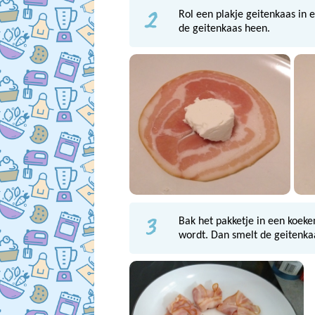
2
Rol een plakje geitenkaas in 
de geitenkaas heen.
3
Bak het pakketje in een koek
wordt. Dan smelt de geitenka