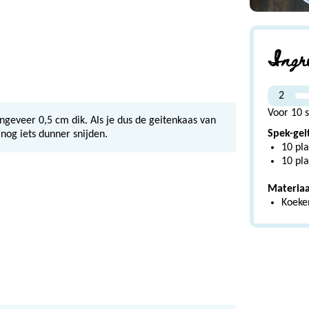
Ingr
2
Voor 10 s
ongeveer 0,5 cm dik. Als je dus de geitenkaas van
Spek-gei
 nog iets dunner snijden.
10 pla
10 pla
Materiaa
Koeke