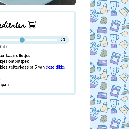
ediënten
20
10
tuks
tenkaasrolletjes
kjes ontbijtspek
kjes geitenkaas of 5 van
deze dikke
l
npan