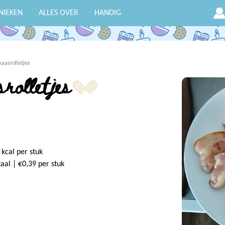
NIEKEN
ALLES OVER
HANDIG
kaasrolletjes
rolletjes
 kcal per stuk
taal | €0,39 per stuk