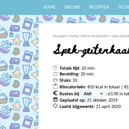
HOME
NIEUWS
RECEPTEN
TECH
Recepten
•
Hartig
•
Kleine hartigheden
•
Spek-geiten
Spek-geitenkaas
Totale tijd:
20 min
Bereiding:
20 min
Stuks:
10
Kilocalorieën:
810 kcal in totaal | 81
Kosten bij
:
€3,90 in to
Geplaatst op:
21 oktober 2019
Laatst bijgewerkt:
21 april 2020