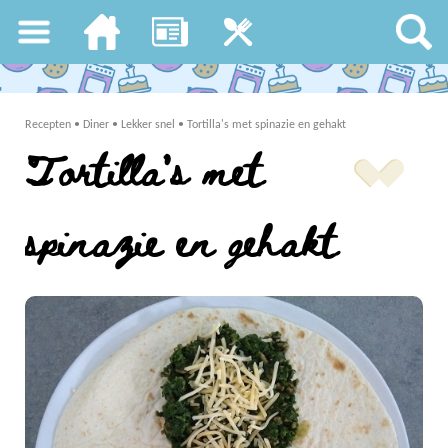
Recepten
•
Diner
•
Lekker snel
•
Tortilla's met spinazie en gehakt
Tortilla's met
spinazie en gehakt