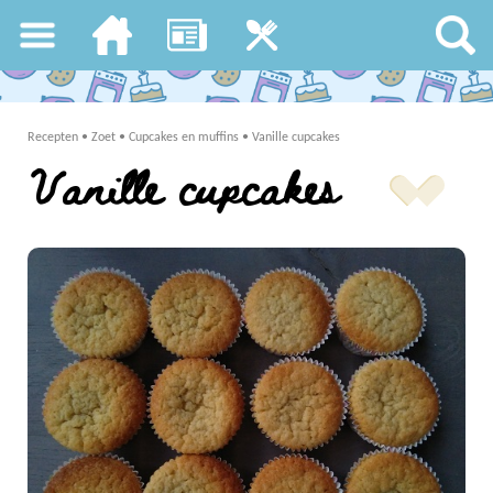
Recepten
•
Zoet
•
Cupcakes en muffins
•
Vanille cupcakes
Vanille cupcakes