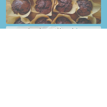
Cupcakes appel-kaneel
Blueberry muffins