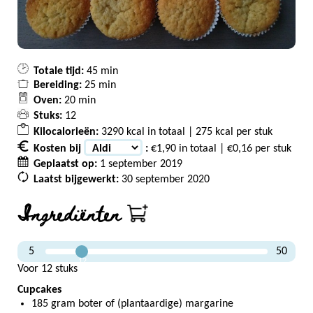
Totale tijd:
45 min
Bereiding:
25 min
Oven:
20 min
Stuks:
12
Kilocalorieën:
3290 kcal in totaal | 275 kcal per stuk
Kosten bij
:
€1,90 in totaal | €0,16 per stuk
Geplaatst op:
1 september 2019
Laatst bijgewerkt:
30 september 2020
Ingrediënten
5
50
12
Voor 12 stuks
Cupcakes
185 gram boter of (plantaardige) margarine