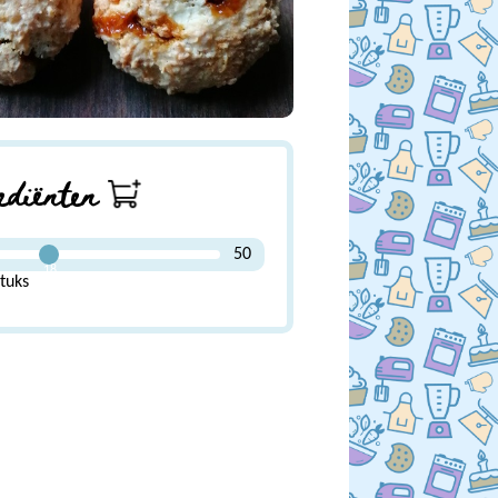
ediënten
50
18
tuks