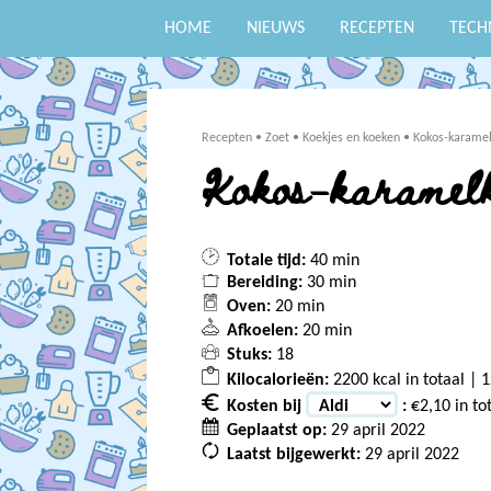
HOME
NIEUWS
RECEPTEN
TECH
Recepten
•
Zoet
•
Koekjes en koeken
•
Kokos-karamel
Kokos-karamelk
Totale tijd:
40 min
Bereiding:
30 min
Oven:
20 min
Afkoelen:
20 min
Stuks:
18
Kilocalorieën:
2200 kcal in totaal | 1
Kosten bij
:
€2,10 in to
Geplaatst op:
29 april 2022
Laatst bijgewerkt:
29 april 2022