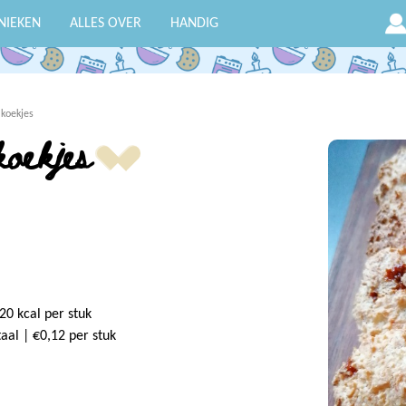
NIEKEN
ALLES OVER
HANDIG
koekjes
oekjes
20 kcal per stuk
taal | €0,12 per stuk