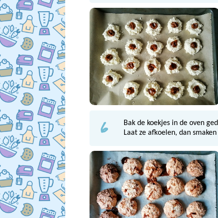
6
Bak de koekjes in de oven ge
Laat ze afkoelen, dan smaken 