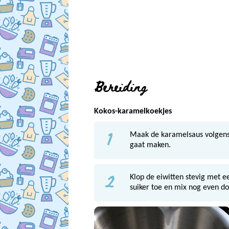
Bereiding
Kokos-karamelkoekjes
1
Maak de karamelsaus volgen
gaat maken.
2
Klop de eiwitten stevig met e
suiker toe en mix nog even doo